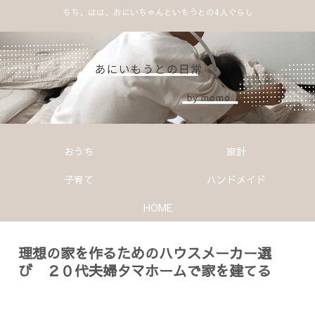
ちち、はは、おにいちゃんといもうとの4人ぐらし
おうち
家計
子育て
ハンドメイド
HOME
理想の家を作るためのハウスメーカー選
び ２０代夫婦タマホームで家を建てる