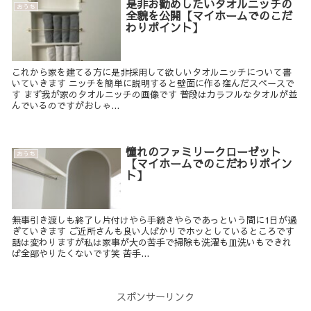
是非お勧めしたいタオルニッチの
おうち
全貌を公開【マイホームでのこだ
わりポイント】
これから家を建てる方に是非採用して欲しいタオルニッチについて書
いていきます ニッチを簡単に説明すると壁面に作る窪んだスペースで
す まず我が家のタオルニッチの画像です 普段はカラフルなタオルが並
んでいるのですがおしゃ...
憧れのファミリークローゼット
おうち
【マイホームでのこだわりポイン
ト】
無事引き渡しも終了し片付けやら手続きやらであっという間に1日が過
ぎていきます ご近所さんも良い人ばかりでホッとしているところです
話は変わりますが私は家事が大の苦手で掃除も洗濯も皿洗いもできれ
ば全部やりたくないです笑 苦手...
スポンサーリンク