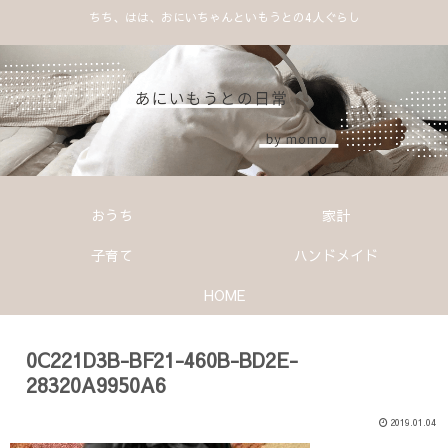
ちち、はは、おにいちゃんといもうとの4人ぐらし
おうち
家計
子育て
ハンドメイド
HOME
0C221D3B-BF21-460B-BD2E-
28320A9950A6
2019.01.04