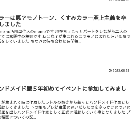
ラーは悪？モノトーン、くすみカラー至上主義を卒
しました
omo 元汚部屋住人のmomoです 現在ちょこっとパートをしながら二人の
育てに奮闘中の主婦です 私は息子が生まれるまでモノに溢れた汚い部屋で
活をしていました ちなみに待ち合わせ時間毎...
2023.08.25
ンドメイド歴５年初めてイベントに参加してみまし
子が生まれて時に作成したラトルの販売から細々とハンドメイド作家とし
活動してきました 下の娘もプレ幼稚園に通いだしたのをきっかけについに
業届を出しハンドメイド作家として正式に活動していく事となりました プ
稚園についての記...