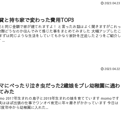
2023.04.23
貸と持ち家で変わった費用TOP3
賃と同じ金額で家が建てれますよ！ と言ったお話はよく聞きますがこれっ
実際どうなのか住んでみて感じた事をまとめてみました 大幅アップしたこ
 まずは同じような生活をしていてもかなり家計を圧迫した２つをご紹介し
...
2023.04.22
マにべったり泣き虫だった2歳娘をプレ幼稚園に通わ
てみた
mo 2017年生まれの息子と2019年生まれの娘を育てています momoです
 夫はほぼ出張の仕事でワンオペ育児に年々磨きがかかっています 今日は
年度年中から幼稚園に入れた...