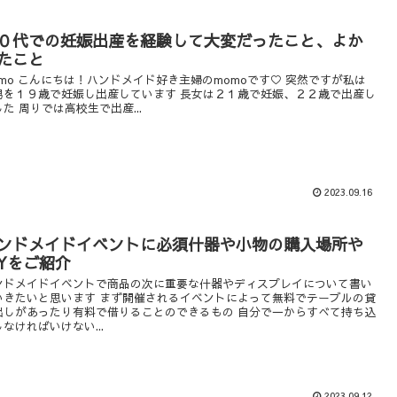
０代での妊娠出産を経験して大変だったこと、よか
たこと
omo こんにちは！ハンドメイド好き主婦のmomoです♡ 突然ですが私は
男を１９歳で妊娠し出産しています 長女は２１歳で妊娠、２２歳で出産し
た 周りでは高校生で出産...
2023.09.16
ンドメイドイベントに必須什器や小物の購入場所や
IYをご紹介
ンドメイドイベントで商品の次に重要な什器やディスプレイについて書い
いきたいと思います まず開催されるイベントによって無料でテーブルの貸
出しがあったり有料で借りることのできるもの 自分で一からすべて持ち込
なければいけない...
2023.09.12