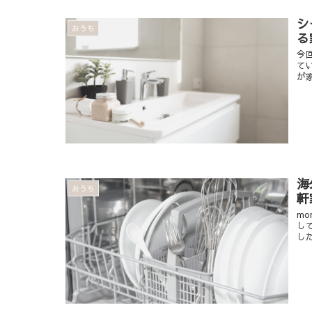
シ
おうち
る
今
て
が家
海
おうち
軒
m
し
し