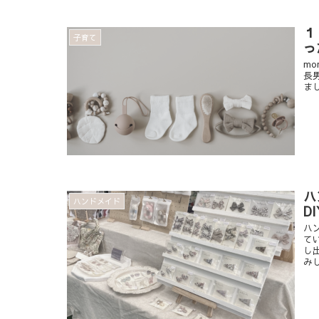
１
子育て
っ
m
長
まし
ハ
ハンドメイド
D
ハ
て
し
みし