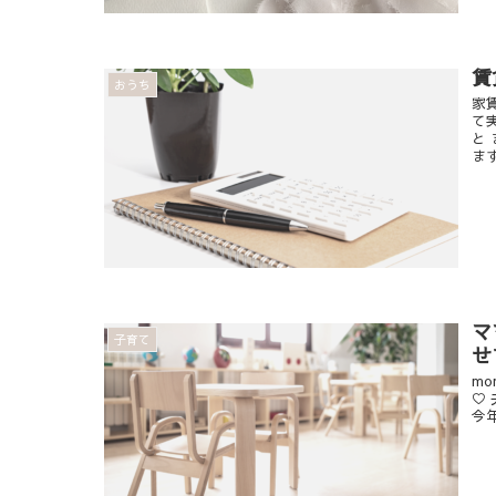
賃
おうち
家
て
と
ます 
マ
子育て
せ
mo
♡
今