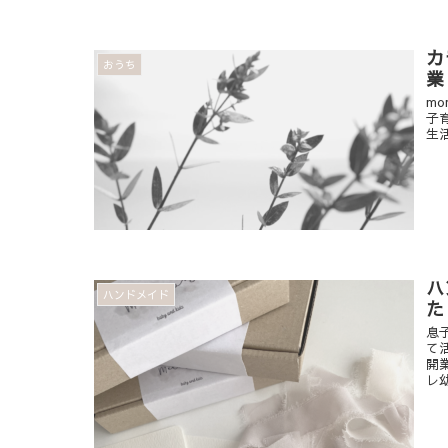
カ
おうち
業
m
子
生
ハ
ハンドメイド
た
息
て
開
レ幼