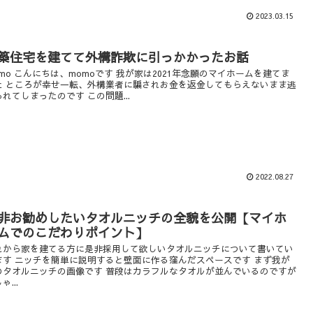
2023.03.15
築住宅を建てて外構詐欺に引っかかったお話
omo こんにちは、momoです 我が家は2021年念願のマイホームを建てま
た ところが幸せ一転、外構業者に騙されお金を返金してもらえないまま逃
られてしまったのです この問題...
2022.08.27
非お勧めしたいタオルニッチの全貌を公開【マイホ
ムでのこだわりポイント】
れから家を建てる方に是非採用して欲しいタオルニッチについて書いてい
ます ニッチを簡単に説明すると壁面に作る窪んだスペースです まず我が
のタオルニッチの画像です 普段はカラフルなタオルが並んでいるのですが
ゃ...