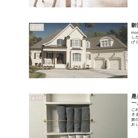
新
おうち
m
し
げ
是
おうち
ー
こ
き
家
おし