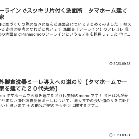
ーラインでスッキリ片付く洗面所 タマホーム建て
家
回は家づくりの際に悩みに悩んだ洗面台についてまとめてみました！ 控え
いる皆様に参考になればと思います 洗面台【シーライン】のアレコレ 我
の洗面台はPanasonicのシーラインというモデルを採用しました 他に...
2023.09.22
外製食洗器ミーレ導入への道のり【タマホームで一
家を建てた２０代夫婦】
omo タマホームでお家を建てた２０代夫婦のmomoです！ 今日は私が愛
てやまない海外製食洗器ミーレについて、導入までの長い道のりをご紹介
たいと思います その他我が家のキッチンに関するオプ...
2023.09.21