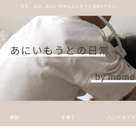
ちち、はは、おにいちゃんといもうとの4人ぐらし
家計
子育て
ハンドメイド